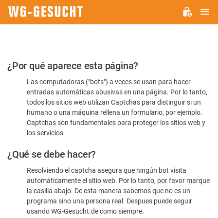
M
WG-
GESUCHT.DE
Por
¿Por qué aparece esta página?
favor,
Las computadoras ("bots") a veces se usan para hacer
confirme
entradas automáticas abusivas en una página. Por lo tanto,
que
todos los sitios web utilizan Captchas para distinguir si un
es
humano o una máquina rellena un formulario, por ejemplo.
Captchas son fundamentales para proteger los sitios web y
humano
los servicios.
¿Qué se debe hacer?
Resolviendo el captcha asegura que ningún bot visita
automáticamente el sitio web. Por lo tanto, por favor marque
la casilla abajo. De esta manera sabemos que no es un
programa sino una persona real. Despues puede seguir
usando WG-Gesucht.de como siempre.