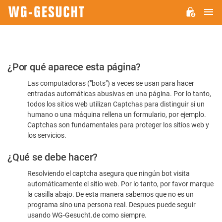
M
WG-
GESUCHT.DE
Por
¿Por qué aparece esta página?
favor,
Las computadoras ("bots") a veces se usan para hacer
confirme
entradas automáticas abusivas en una página. Por lo tanto,
que
todos los sitios web utilizan Captchas para distinguir si un
es
humano o una máquina rellena un formulario, por ejemplo.
Captchas son fundamentales para proteger los sitios web y
humano
los servicios.
¿Qué se debe hacer?
Resolviendo el captcha asegura que ningún bot visita
automáticamente el sitio web. Por lo tanto, por favor marque
la casilla abajo. De esta manera sabemos que no es un
programa sino una persona real. Despues puede seguir
usando WG-Gesucht.de como siempre.