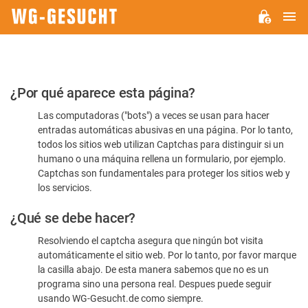
M
WG-
GESUCHT.DE
Por
¿Por qué aparece esta página?
favor,
Las computadoras ("bots") a veces se usan para hacer
confirme
entradas automáticas abusivas en una página. Por lo tanto,
que
todos los sitios web utilizan Captchas para distinguir si un
es
humano o una máquina rellena un formulario, por ejemplo.
Captchas son fundamentales para proteger los sitios web y
humano
los servicios.
¿Qué se debe hacer?
Resolviendo el captcha asegura que ningún bot visita
automáticamente el sitio web. Por lo tanto, por favor marque
la casilla abajo. De esta manera sabemos que no es un
programa sino una persona real. Despues puede seguir
usando WG-Gesucht.de como siempre.