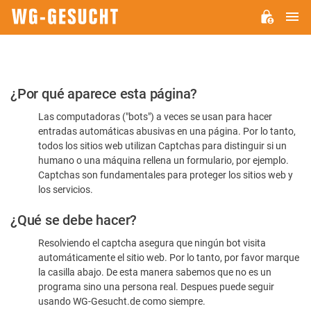
M
WG-
GESUCHT.DE
Por
¿Por qué aparece esta página?
favor,
Las computadoras ("bots") a veces se usan para hacer
confirme
entradas automáticas abusivas en una página. Por lo tanto,
que
todos los sitios web utilizan Captchas para distinguir si un
es
humano o una máquina rellena un formulario, por ejemplo.
Captchas son fundamentales para proteger los sitios web y
humano
los servicios.
¿Qué se debe hacer?
Resolviendo el captcha asegura que ningún bot visita
automáticamente el sitio web. Por lo tanto, por favor marque
la casilla abajo. De esta manera sabemos que no es un
programa sino una persona real. Despues puede seguir
usando WG-Gesucht.de como siempre.