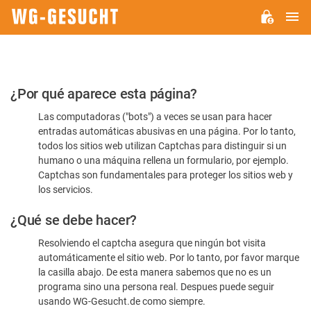
M
WG-
GESUCHT.DE
Por
¿Por qué aparece esta página?
favor,
Las computadoras ("bots") a veces se usan para hacer
confirme
entradas automáticas abusivas en una página. Por lo tanto,
que
todos los sitios web utilizan Captchas para distinguir si un
es
humano o una máquina rellena un formulario, por ejemplo.
Captchas son fundamentales para proteger los sitios web y
humano
los servicios.
¿Qué se debe hacer?
Resolviendo el captcha asegura que ningún bot visita
automáticamente el sitio web. Por lo tanto, por favor marque
la casilla abajo. De esta manera sabemos que no es un
programa sino una persona real. Despues puede seguir
usando WG-Gesucht.de como siempre.