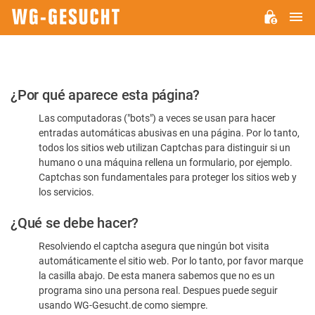
M
WG-
GESUCHT.DE
Por
¿Por qué aparece esta página?
favor,
Las computadoras ("bots") a veces se usan para hacer
confirme
entradas automáticas abusivas en una página. Por lo tanto,
que
todos los sitios web utilizan Captchas para distinguir si un
es
humano o una máquina rellena un formulario, por ejemplo.
Captchas son fundamentales para proteger los sitios web y
humano
los servicios.
¿Qué se debe hacer?
Resolviendo el captcha asegura que ningún bot visita
automáticamente el sitio web. Por lo tanto, por favor marque
la casilla abajo. De esta manera sabemos que no es un
programa sino una persona real. Despues puede seguir
usando WG-Gesucht.de como siempre.