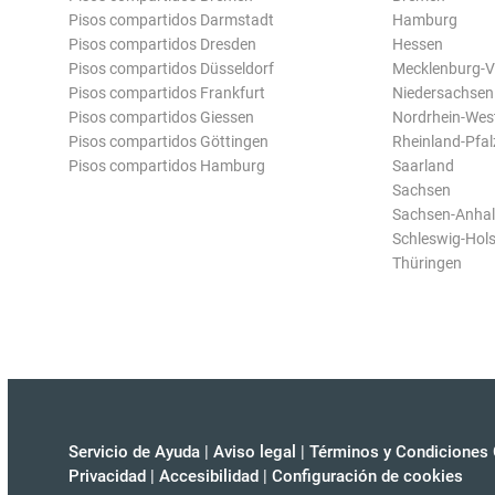
Pisos compartidos Darmstadt
Hamburg
Pisos compartidos Dresden
Hessen
Pisos compartidos Düsseldorf
Mecklenburg-
Pisos compartidos Frankfurt
Niedersachsen
Pisos compartidos Giessen
Nordrhein-Wes
Pisos compartidos Göttingen
Rheinland-Pfal
Pisos compartidos Hamburg
Saarland
Sachsen
Sachsen-Anhal
Schleswig-Hols
Thüringen
Servicio de Ayuda
|
Aviso legal
|
Términos y Condiciones 
Privacidad
|
Accesibilidad
|
Configuración de cookies