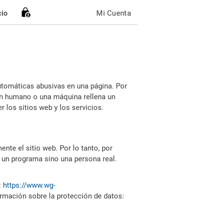
cio
Mi Cuenta
utomáticas abusivas en una página. Por
i un humano o una máquina rellena un
 los sitios web y los servicios.
nte el sitio web. Por lo tanto, por
 un programa sino una persona real.
:
https://www.wg-
ormación sobre la protección de datos: