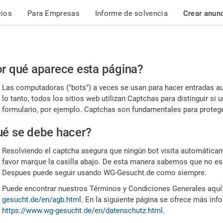
cios
Para Empresas
Informe de solvencia
Crear anun
r
r qué aparece esta página?
or,
Las computadoras ("bots") a veces se usan para hacer entradas a
nfirme
lo tanto, todos los sitios web utilizan Captchas para distinguir s
formulario, por ejemplo. Captchas son fundamentales para proteger
e
é se debe hacer?
mano
Resolviendo el captcha asegura que ningún bot visita automáticame
favor marque la casilla abajo. De esta manera sabemos que no es
Despues puede seguir usando WG-Gesucht.de como siempre.
Puede encontrar nuestros Términos y Condiciones Generales aquí
gesucht.de/en/agb.html
. En la siguiente página se ofrece más inf
https://www.wg-gesucht.de/en/datenschutz.html
.