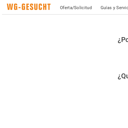
Oferta/Solicitud
Guías y Servi
Po
¿Po
fav
co
qu
¿Qu
es
hu