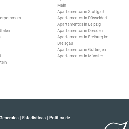
Main
Apartamentos in Stuttgart
Vorpommern
Apartamentos in Düsseldorf
Apartamentos in Leipzig
tfalen
Apartamentos in Dresden
z
Apartamentos in Freiburg im
Breisgau
Apartamentos in Göttingen
t
Apartamentos in Münster
tein
Generales
|
Estadísticas
|
Política de