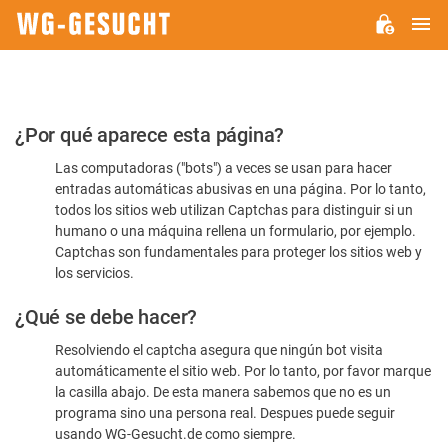
M
WG-
GESUCHT.DE
Por
¿Por qué aparece esta página?
favor,
Las computadoras ("bots") a veces se usan para hacer
confirme
entradas automáticas abusivas en una página. Por lo tanto,
que
todos los sitios web utilizan Captchas para distinguir si un
es
humano o una máquina rellena un formulario, por ejemplo.
Captchas son fundamentales para proteger los sitios web y
humano
los servicios.
¿Qué se debe hacer?
Resolviendo el captcha asegura que ningún bot visita
automáticamente el sitio web. Por lo tanto, por favor marque
la casilla abajo. De esta manera sabemos que no es un
programa sino una persona real. Despues puede seguir
usando WG-Gesucht.de como siempre.