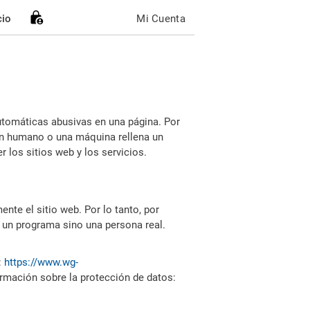
cio
Mi Cuenta
utomáticas abusivas en una página. Por
i un humano o una máquina rellena un
 los sitios web y los servicios.
nte el sitio web. Por lo tanto, por
 un programa sino una persona real.
:
https://www.wg-
ormación sobre la protección de datos: