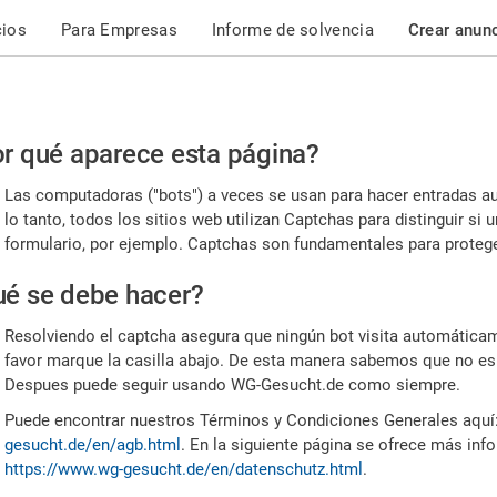
cios
Para Empresas
Informe de solvencia
Crear anun
r
r qué aparece esta página?
or,
Las computadoras ("bots") a veces se usan para hacer entradas a
nfirme
lo tanto, todos los sitios web utilizan Captchas para distinguir s
formulario, por ejemplo. Captchas son fundamentales para proteger
e
é se debe hacer?
mano
Resolviendo el captcha asegura que ningún bot visita automáticame
favor marque la casilla abajo. De esta manera sabemos que no es
Despues puede seguir usando WG-Gesucht.de como siempre.
Puede encontrar nuestros Términos y Condiciones Generales aquí
gesucht.de/en/agb.html
. En la siguiente página se ofrece más inf
https://www.wg-gesucht.de/en/datenschutz.html
.