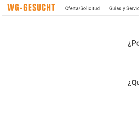
Oferta/Solicitud
Guías y Servi
Po
¿Po
fav
co
qu
¿Qu
es
hu