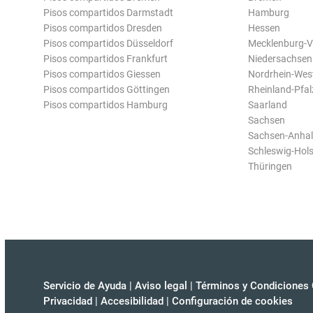
Pisos compartidos Darmstadt
Hamburg
Pisos compartidos Dresden
Hessen
Pisos compartidos Düsseldorf
Mecklenburg-
Pisos compartidos Frankfurt
Niedersachsen
Pisos compartidos Giessen
Nordrhein-Wes
Pisos compartidos Göttingen
Rheinland-Pfal
Pisos compartidos Hamburg
Saarland
Sachsen
Sachsen-Anhal
Schleswig-Hols
Thüringen
Servicio de Ayuda
|
Aviso legal
|
Términos y Condiciones 
Privacidad
|
Accesibilidad
|
Configuración de cookies