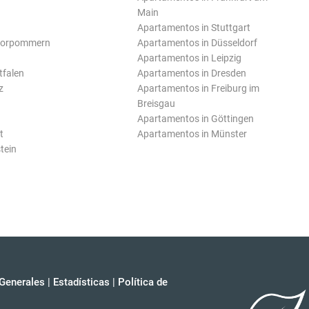
Main
Apartamentos in Stuttgart
Vorpommern
Apartamentos in Düsseldorf
Apartamentos in Leipzig
tfalen
Apartamentos in Dresden
z
Apartamentos in Freiburg im
Breisgau
Apartamentos in Göttingen
t
Apartamentos in Münster
tein
Generales
|
Estadísticas
|
Política de