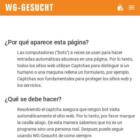
M
WG-
GESUCHT.DE
Por
¿Por qué aparece esta página?
favor,
Las computadoras ("bots") a veces se usan para hacer
confirme
entradas automáticas abusivas en una página. Por lo tanto,
que
todos los sitios web utilizan Captchas para distinguir si un
es
humano o una máquina rellena un formulario, por ejemplo.
Captchas son fundamentales para proteger los sitios web y
humano
los servicios.
¿Qué se debe hacer?
Resolviendo el captcha asegura que ningún bot visita
automáticamente el sitio web. Por lo tanto, por favor marque
la casilla abajo. De esta manera sabemos que no es un
programa sino una persona real. Despues puede seguir
usando WG-Gesucht.de como siempre.