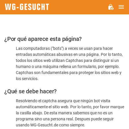
M
WG-
GESUCHT.DE
Por
¿Por qué aparece esta página?
favor,
Las computadoras ("bots") a veces se usan para hacer
confirme
entradas automáticas abusivas en una página. Por lo tanto,
que
todos los sitios web utilizan Captchas para distinguir si un
es
humano o una máquina rellena un formulario, por ejemplo.
Captchas son fundamentales para proteger los sitios web y
humano
los servicios.
¿Qué se debe hacer?
Resolviendo el captcha asegura que ningún bot visita
automáticamente el sitio web. Por lo tanto, por favor marque
la casilla abajo. De esta manera sabemos que no es un
programa sino una persona real. Despues puede seguir
usando WG-Gesucht.de como siempre.