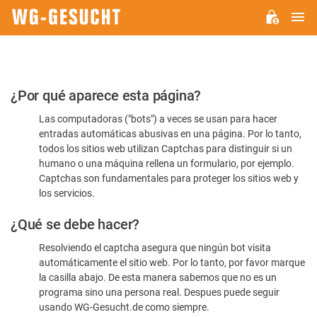
M
WG-
GESUCHT.DE
Por
¿Por qué aparece esta página?
favor,
Las computadoras ("bots") a veces se usan para hacer
confirme
entradas automáticas abusivas en una página. Por lo tanto,
que
todos los sitios web utilizan Captchas para distinguir si un
es
humano o una máquina rellena un formulario, por ejemplo.
Captchas son fundamentales para proteger los sitios web y
humano
los servicios.
¿Qué se debe hacer?
Resolviendo el captcha asegura que ningún bot visita
automáticamente el sitio web. Por lo tanto, por favor marque
la casilla abajo. De esta manera sabemos que no es un
programa sino una persona real. Despues puede seguir
usando WG-Gesucht.de como siempre.