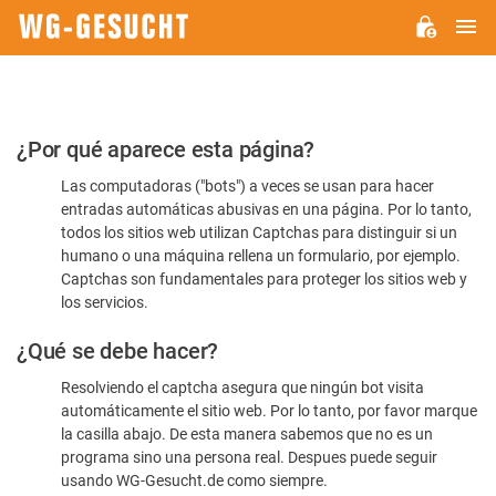
M
WG-
GESUCHT.DE
Por
¿Por qué aparece esta página?
favor,
Las computadoras ("bots") a veces se usan para hacer
confirme
entradas automáticas abusivas en una página. Por lo tanto,
que
todos los sitios web utilizan Captchas para distinguir si un
es
humano o una máquina rellena un formulario, por ejemplo.
Captchas son fundamentales para proteger los sitios web y
humano
los servicios.
¿Qué se debe hacer?
Resolviendo el captcha asegura que ningún bot visita
automáticamente el sitio web. Por lo tanto, por favor marque
la casilla abajo. De esta manera sabemos que no es un
programa sino una persona real. Despues puede seguir
usando WG-Gesucht.de como siempre.