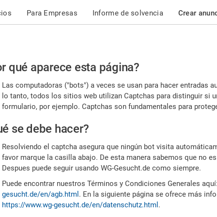
cios
Para Empresas
Informe de solvencia
Crear anun
r
r qué aparece esta página?
or,
Las computadoras ("bots") a veces se usan para hacer entradas a
nfirme
lo tanto, todos los sitios web utilizan Captchas para distinguir s
formulario, por ejemplo. Captchas son fundamentales para proteger
e
é se debe hacer?
mano
Resolviendo el captcha asegura que ningún bot visita automáticame
favor marque la casilla abajo. De esta manera sabemos que no es
Despues puede seguir usando WG-Gesucht.de como siempre.
Puede encontrar nuestros Términos y Condiciones Generales aquí
gesucht.de/en/agb.html
. En la siguiente página se ofrece más inf
https://www.wg-gesucht.de/en/datenschutz.html
.