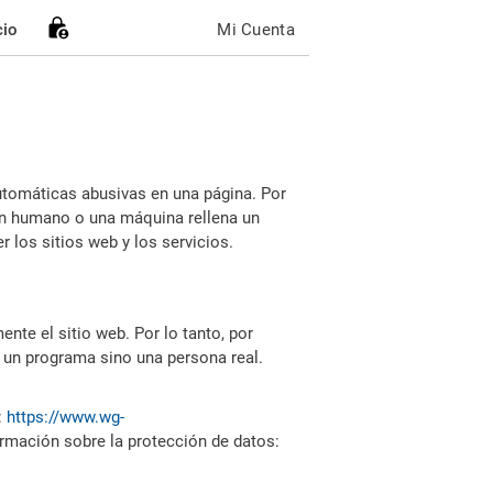
cio
Mi Cuenta
utomáticas abusivas en una página. Por
i un humano o una máquina rellena un
 los sitios web y los servicios.
nte el sitio web. Por lo tanto, por
 un programa sino una persona real.
:
https://www.wg-
ormación sobre la protección de datos: