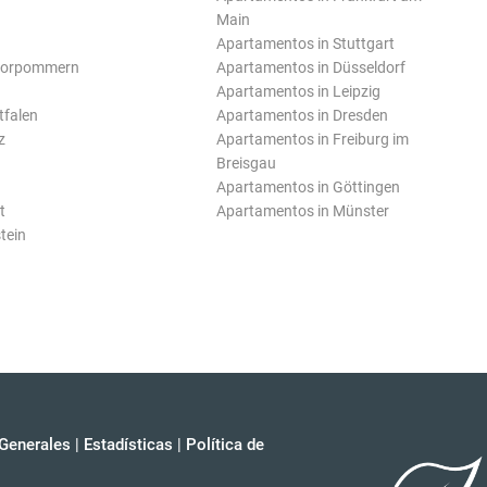
Main
Apartamentos in Stuttgart
Vorpommern
Apartamentos in Düsseldorf
Apartamentos in Leipzig
tfalen
Apartamentos in Dresden
z
Apartamentos in Freiburg im
Breisgau
Apartamentos in Göttingen
t
Apartamentos in Münster
tein
Generales
|
Estadísticas
|
Política de