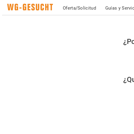
Oferta/Solicitud
Guías y Servi
Po
¿Po
fav
co
qu
¿Qu
es
hu