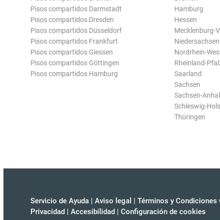
Pisos compartidos Darmstadt
Hamburg
Pisos compartidos Dresden
Hessen
Pisos compartidos Düsseldorf
Mecklenburg-
Pisos compartidos Frankfurt
Niedersachsen
Pisos compartidos Giessen
Nordrhein-Wes
Pisos compartidos Göttingen
Rheinland-Pfal
Pisos compartidos Hamburg
Saarland
Sachsen
Sachsen-Anhal
Schleswig-Hols
Thüringen
Servicio de Ayuda
|
Aviso legal
|
Términos y Condiciones 
Privacidad
|
Accesibilidad
|
Configuración de cookies