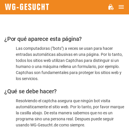
M
WG-
GESUCHT.DE
Por
¿Por qué aparece esta página?
favor,
Las computadoras ("bots") a veces se usan para hacer
confirme
entradas automáticas abusivas en una página. Por lo tanto,
que
todos los sitios web utilizan Captchas para distinguir si un
es
humano o una máquina rellena un formulario, por ejemplo.
Captchas son fundamentales para proteger los sitios web y
humano
los servicios.
¿Qué se debe hacer?
Resolviendo el captcha asegura que ningún bot visita
automáticamente el sitio web. Por lo tanto, por favor marque
la casilla abajo. De esta manera sabemos que no es un
programa sino una persona real. Despues puede seguir
usando WG-Gesucht.de como siempre.