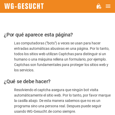
M
WG-
GESUCHT.DE
Por
¿Por qué aparece esta página?
favor,
Las computadoras ("bots") a veces se usan para hacer
confirme
entradas automáticas abusivas en una página. Por lo tanto,
que
todos los sitios web utilizan Captchas para distinguir si un
es
humano o una máquina rellena un formulario, por ejemplo.
Captchas son fundamentales para proteger los sitios web y
humano
los servicios.
¿Qué se debe hacer?
Resolviendo el captcha asegura que ningún bot visita
automáticamente el sitio web. Por lo tanto, por favor marque
la casilla abajo. De esta manera sabemos que no es un
programa sino una persona real. Despues puede seguir
usando WG-Gesucht.de como siempre.