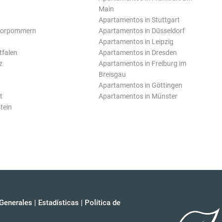
Main
Apartamentos in Stuttgart
Vorpommern
Apartamentos in Düsseldorf
Apartamentos in Leipzig
tfalen
Apartamentos in Dresden
z
Apartamentos in Freiburg im
Breisgau
Apartamentos in Göttingen
t
Apartamentos in Münster
tein
Generales
|
Estadísticas
|
Política de