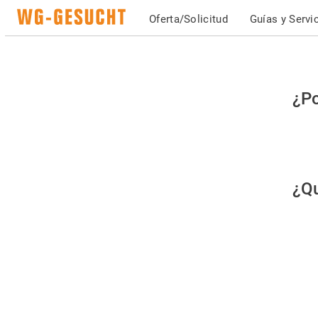
Oferta/Solicitud
Guías y Servi
Po
¿Po
fav
co
qu
¿Qu
es
hu