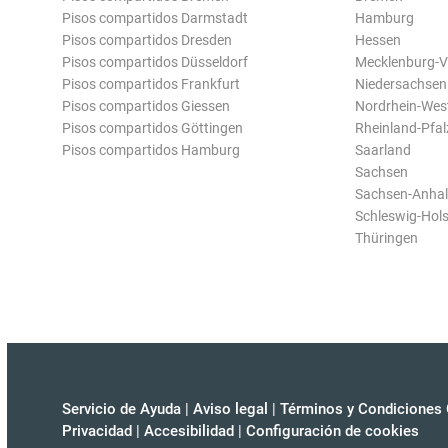
Pisos compartidos Darmstadt
Hamburg
Pisos compartidos Dresden
Hessen
Pisos compartidos Düsseldorf
Mecklenburg-
Pisos compartidos Frankfurt
Niedersachsen
Pisos compartidos Giessen
Nordrhein-Wes
Pisos compartidos Göttingen
Rheinland-Pfal
Pisos compartidos Hamburg
Saarland
Sachsen
Sachsen-Anhal
Schleswig-Hols
Thüringen
Servicio de Ayuda
|
Aviso legal
|
Términos y Condiciones 
Privacidad
|
Accesibilidad
|
Configuración de cookies