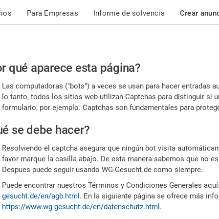
cios
Para Empresas
Informe de solvencia
Crear anun
r
r qué aparece esta página?
or,
Las computadoras ("bots") a veces se usan para hacer entradas a
nfirme
lo tanto, todos los sitios web utilizan Captchas para distinguir s
formulario, por ejemplo. Captchas son fundamentales para proteger
e
é se debe hacer?
mano
Resolviendo el captcha asegura que ningún bot visita automáticame
favor marque la casilla abajo. De esta manera sabemos que no es
Despues puede seguir usando WG-Gesucht.de como siempre.
Puede encontrar nuestros Términos y Condiciones Generales aquí
gesucht.de/en/agb.html
. En la siguiente página se ofrece más inf
https://www.wg-gesucht.de/en/datenschutz.html
.