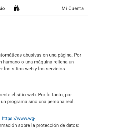
cio
Mi Cuenta
utomáticas abusivas en una página. Por
i un humano o una máquina rellena un
 los sitios web y los servicios.
nte el sitio web. Por lo tanto, por
 un programa sino una persona real.
:
https://www.wg-
ormación sobre la protección de datos: