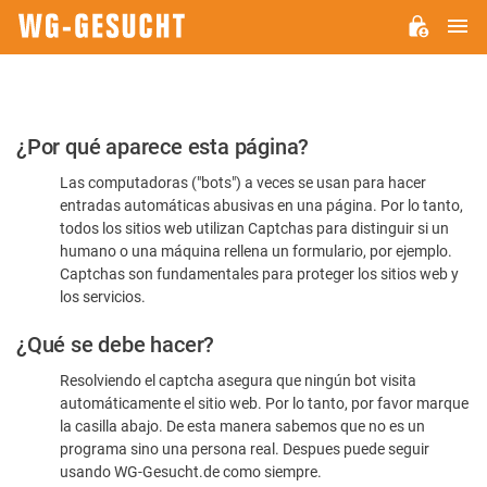
M
WG-
GESUCHT.DE
Por
¿Por qué aparece esta página?
favor,
Las computadoras ("bots") a veces se usan para hacer
confirme
entradas automáticas abusivas en una página. Por lo tanto,
que
todos los sitios web utilizan Captchas para distinguir si un
es
humano o una máquina rellena un formulario, por ejemplo.
Captchas son fundamentales para proteger los sitios web y
humano
los servicios.
¿Qué se debe hacer?
Resolviendo el captcha asegura que ningún bot visita
automáticamente el sitio web. Por lo tanto, por favor marque
la casilla abajo. De esta manera sabemos que no es un
programa sino una persona real. Despues puede seguir
usando WG-Gesucht.de como siempre.