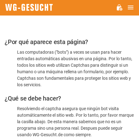
M
WG-
GESUCHT.DE
Por
¿Por qué aparece esta página?
favor,
Las computadoras ("bots") a veces se usan para hacer
confirme
entradas automáticas abusivas en una página. Por lo tanto,
que
todos los sitios web utilizan Captchas para distinguir si un
es
humano o una máquina rellena un formulario, por ejemplo.
Captchas son fundamentales para proteger los sitios web y
humano
los servicios.
¿Qué se debe hacer?
Resolviendo el captcha asegura que ningún bot visita
automáticamente el sitio web. Por lo tanto, por favor marque
la casilla abajo. De esta manera sabemos que no es un
programa sino una persona real. Despues puede seguir
usando WG-Gesucht.de como siempre.