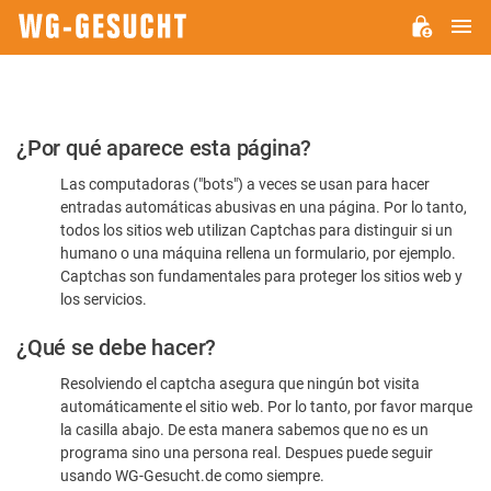
M
WG-
GESUCHT.DE
Por
¿Por qué aparece esta página?
favor,
Las computadoras ("bots") a veces se usan para hacer
confirme
entradas automáticas abusivas en una página. Por lo tanto,
que
todos los sitios web utilizan Captchas para distinguir si un
es
humano o una máquina rellena un formulario, por ejemplo.
Captchas son fundamentales para proteger los sitios web y
humano
los servicios.
¿Qué se debe hacer?
Resolviendo el captcha asegura que ningún bot visita
automáticamente el sitio web. Por lo tanto, por favor marque
la casilla abajo. De esta manera sabemos que no es un
programa sino una persona real. Despues puede seguir
usando WG-Gesucht.de como siempre.