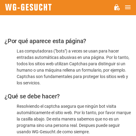
M
WG-
GESUCHT.DE
Por
¿Por qué aparece esta página?
favor,
Las computadoras ("bots") a veces se usan para hacer
confirme
entradas automáticas abusivas en una página. Por lo tanto,
que
todos los sitios web utilizan Captchas para distinguir si un
es
humano o una máquina rellena un formulario, por ejemplo.
Captchas son fundamentales para proteger los sitios web y
humano
los servicios.
¿Qué se debe hacer?
Resolviendo el captcha asegura que ningún bot visita
automáticamente el sitio web. Por lo tanto, por favor marque
la casilla abajo. De esta manera sabemos que no es un
programa sino una persona real. Despues puede seguir
usando WG-Gesucht.de como siempre.