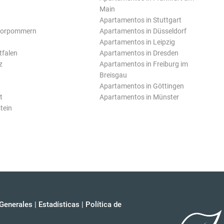
Main
Apartamentos in Stuttgart
Vorpommern
Apartamentos in Düsseldorf
Apartamentos in Leipzig
tfalen
Apartamentos in Dresden
z
Apartamentos in Freiburg im
Breisgau
Apartamentos in Göttingen
t
Apartamentos in Münster
tein
Generales
|
Estadísticas
|
Política de