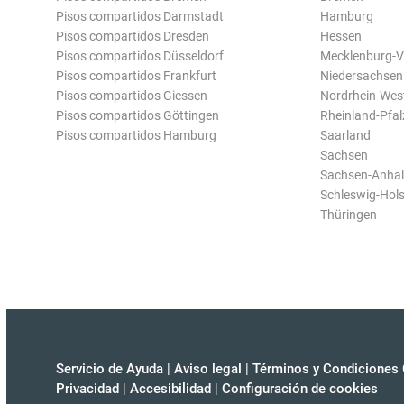
Pisos compartidos Darmstadt
Hamburg
Pisos compartidos Dresden
Hessen
Pisos compartidos Düsseldorf
Mecklenburg-
Pisos compartidos Frankfurt
Niedersachsen
Pisos compartidos Giessen
Nordrhein-Wes
Pisos compartidos Göttingen
Rheinland-Pfal
Pisos compartidos Hamburg
Saarland
Sachsen
Sachsen-Anhal
Schleswig-Hols
Thüringen
Servicio de Ayuda
|
Aviso legal
|
Términos y Condiciones 
Privacidad
|
Accesibilidad
|
Configuración de cookies