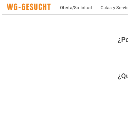
Oferta/Solicitud
Guías y Servi
Po
¿Po
fav
co
qu
¿Qu
es
hu