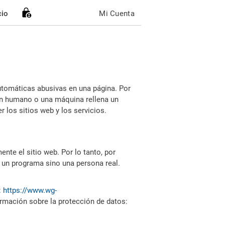
cio
Mi Cuenta
utomáticas abusivas en una página. Por
i un humano o una máquina rellena un
 los sitios web y los servicios.
nte el sitio web. Por lo tanto, por
 un programa sino una persona real.
:
https://www.wg-
ormación sobre la protección de datos: