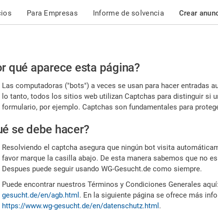
cios
Para Empresas
Informe de solvencia
Crear anun
r
r qué aparece esta página?
or,
Las computadoras ("bots") a veces se usan para hacer entradas a
nfirme
lo tanto, todos los sitios web utilizan Captchas para distinguir s
formulario, por ejemplo. Captchas son fundamentales para proteger
e
é se debe hacer?
mano
Resolviendo el captcha asegura que ningún bot visita automáticame
favor marque la casilla abajo. De esta manera sabemos que no es
Despues puede seguir usando WG-Gesucht.de como siempre.
Puede encontrar nuestros Términos y Condiciones Generales aquí
gesucht.de/en/agb.html
. En la siguiente página se ofrece más inf
https://www.wg-gesucht.de/en/datenschutz.html
.