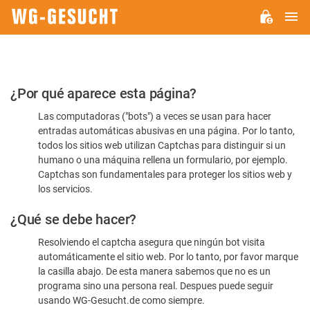
M
WG-
GESUCHT.DE
Por
¿Por qué aparece esta página?
favor,
Las computadoras ("bots") a veces se usan para hacer
confirme
entradas automáticas abusivas en una página. Por lo tanto,
que
todos los sitios web utilizan Captchas para distinguir si un
es
humano o una máquina rellena un formulario, por ejemplo.
Captchas son fundamentales para proteger los sitios web y
humano
los servicios.
¿Qué se debe hacer?
Resolviendo el captcha asegura que ningún bot visita
automáticamente el sitio web. Por lo tanto, por favor marque
la casilla abajo. De esta manera sabemos que no es un
programa sino una persona real. Despues puede seguir
usando WG-Gesucht.de como siempre.