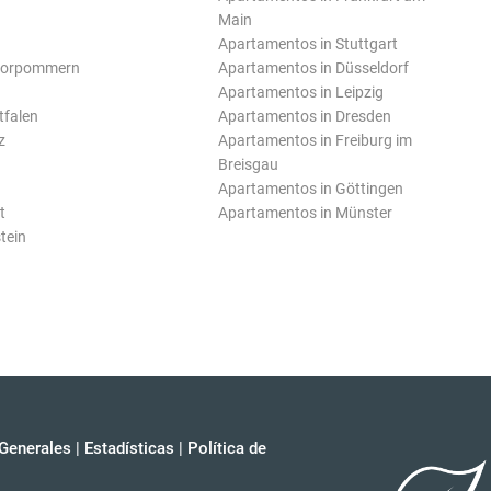
Main
Apartamentos in Stuttgart
Vorpommern
Apartamentos in Düsseldorf
Apartamentos in Leipzig
tfalen
Apartamentos in Dresden
z
Apartamentos in Freiburg im
Breisgau
Apartamentos in Göttingen
t
Apartamentos in Münster
tein
Generales
|
Estadísticas
|
Política de