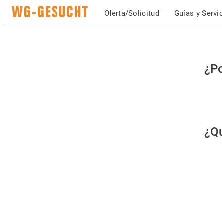
Oferta/Solicitud
Guías y Servi
Po
¿Po
fav
co
qu
¿Qu
es
hu