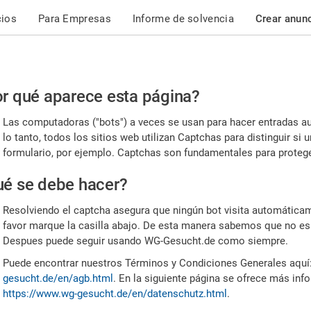
cios
Para Empresas
Informe de solvencia
Crear anun
r
r qué aparece esta página?
or,
Las computadoras ("bots") a veces se usan para hacer entradas a
nfirme
lo tanto, todos los sitios web utilizan Captchas para distinguir s
formulario, por ejemplo. Captchas son fundamentales para proteger
e
é se debe hacer?
mano
Resolviendo el captcha asegura que ningún bot visita automáticame
favor marque la casilla abajo. De esta manera sabemos que no es
Despues puede seguir usando WG-Gesucht.de como siempre.
Puede encontrar nuestros Términos y Condiciones Generales aquí
gesucht.de/en/agb.html
. En la siguiente página se ofrece más inf
https://www.wg-gesucht.de/en/datenschutz.html
.