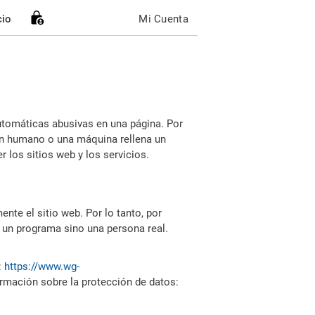
cio
Mi Cuenta
utomáticas abusivas en una página. Por
i un humano o una máquina rellena un
 los sitios web y los servicios.
nte el sitio web. Por lo tanto, por
 un programa sino una persona real.
:
https://www.wg-
ormación sobre la protección de datos: