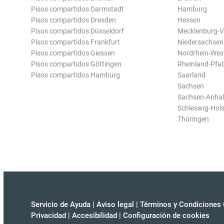
Pisos compartidos Darmstadt
Hamburg
Pisos compartidos Dresden
Hessen
Pisos compartidos Düsseldorf
Mecklenburg-
Pisos compartidos Frankfurt
Niedersachsen
Pisos compartidos Giessen
Nordrhein-Wes
Pisos compartidos Göttingen
Rheinland-Pfal
Pisos compartidos Hamburg
Saarland
Sachsen
Sachsen-Anhal
Schleswig-Hols
Thüringen
Servicio de Ayuda
|
Aviso legal
|
Términos y Condiciones 
Privacidad
|
Accesibilidad
|
Configuración de cookies