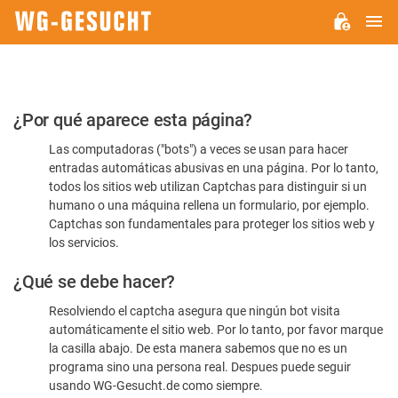
M
WG-
GESUCHT.DE
Por
¿Por qué aparece esta página?
favor,
Las computadoras ("bots") a veces se usan para hacer
confirme
entradas automáticas abusivas en una página. Por lo tanto,
que
todos los sitios web utilizan Captchas para distinguir si un
es
humano o una máquina rellena un formulario, por ejemplo.
Captchas son fundamentales para proteger los sitios web y
humano
los servicios.
¿Qué se debe hacer?
Resolviendo el captcha asegura que ningún bot visita
automáticamente el sitio web. Por lo tanto, por favor marque
la casilla abajo. De esta manera sabemos que no es un
programa sino una persona real. Despues puede seguir
usando WG-Gesucht.de como siempre.