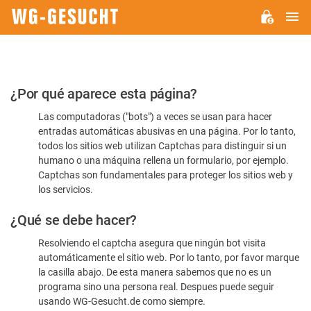
M
WG-
GESUCHT.DE
Por
¿Por qué aparece esta página?
favor,
Las computadoras ("bots") a veces se usan para hacer
confirme
entradas automáticas abusivas en una página. Por lo tanto,
que
todos los sitios web utilizan Captchas para distinguir si un
es
humano o una máquina rellena un formulario, por ejemplo.
Captchas son fundamentales para proteger los sitios web y
humano
los servicios.
¿Qué se debe hacer?
Resolviendo el captcha asegura que ningún bot visita
automáticamente el sitio web. Por lo tanto, por favor marque
la casilla abajo. De esta manera sabemos que no es un
programa sino una persona real. Despues puede seguir
usando WG-Gesucht.de como siempre.