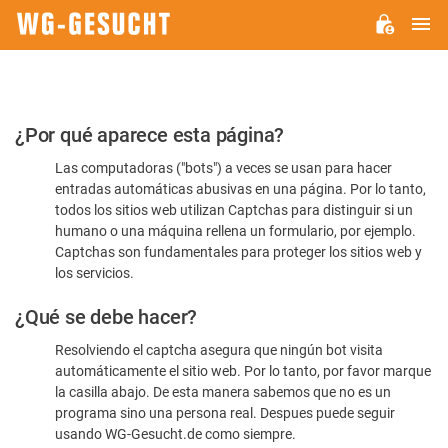
M
WG-
GESUCHT.DE
Por
¿Por qué aparece esta página?
favor,
Las computadoras ("bots") a veces se usan para hacer
confirme
entradas automáticas abusivas en una página. Por lo tanto,
que
todos los sitios web utilizan Captchas para distinguir si un
es
humano o una máquina rellena un formulario, por ejemplo.
Captchas son fundamentales para proteger los sitios web y
humano
los servicios.
¿Qué se debe hacer?
Resolviendo el captcha asegura que ningún bot visita
automáticamente el sitio web. Por lo tanto, por favor marque
la casilla abajo. De esta manera sabemos que no es un
programa sino una persona real. Despues puede seguir
usando WG-Gesucht.de como siempre.