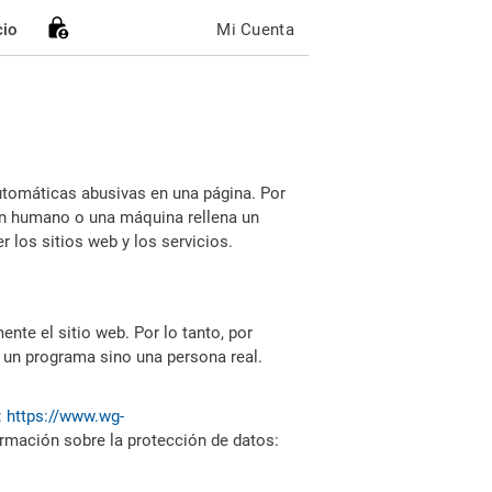
cio
Mi Cuenta
utomáticas abusivas en una página. Por
i un humano o una máquina rellena un
 los sitios web y los servicios.
nte el sitio web. Por lo tanto, por
 un programa sino una persona real.
:
https://www.wg-
ormación sobre la protección de datos: