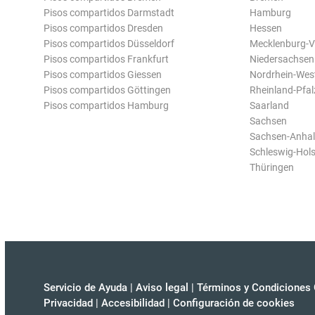
Pisos compartidos Darmstadt
Hamburg
Pisos compartidos Dresden
Hessen
Pisos compartidos Düsseldorf
Mecklenburg-
Pisos compartidos Frankfurt
Niedersachsen
Pisos compartidos Giessen
Nordrhein-Wes
Pisos compartidos Göttingen
Rheinland-Pfal
Pisos compartidos Hamburg
Saarland
Sachsen
Sachsen-Anhal
Schleswig-Hols
Thüringen
Servicio de Ayuda
|
Aviso legal
|
Términos y Condiciones 
Privacidad
|
Accesibilidad
|
Configuración de cookies