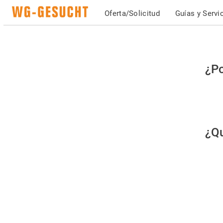
Oferta/Solicitud
Guías y Servi
Po
¿Po
fav
co
qu
¿Qu
es
hu