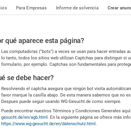
cios
Para Empresas
Informe de solvencia
Crear anun
r
r qué aparece esta página?
or,
Las computadoras ("bots") a veces se usan para hacer entradas a
nfirme
lo tanto, todos los sitios web utilizan Captchas para distinguir s
formulario, por ejemplo. Captchas son fundamentales para proteger
e
é se debe hacer?
mano
Resolviendo el captcha asegura que ningún bot visita automáticame
favor marque la casilla abajo. De esta manera sabemos que no es
Despues puede seguir usando WG-Gesucht.de como siempre.
Puede encontrar nuestros Términos y Condiciones Generales aquí
gesucht.de/en/agb.html
. En la siguiente página se ofrece más inf
https://www.wg-gesucht.de/en/datenschutz.html
.