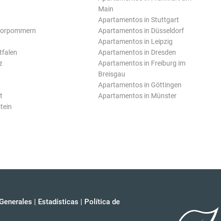
Main
Apartamentos in Stuttgart
Vorpommern
Apartamentos in Düsseldorf
Apartamentos in Leipzig
tfalen
Apartamentos in Dresden
z
Apartamentos in Freiburg im
Breisgau
Apartamentos in Göttingen
t
Apartamentos in Münster
tein
Generales
|
Estadísticas
|
Política de