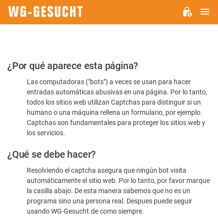
M
WG-
GESUCHT.DE
Por
¿Por qué aparece esta página?
favor,
Las computadoras ("bots") a veces se usan para hacer
confirme
entradas automáticas abusivas en una página. Por lo tanto,
que
todos los sitios web utilizan Captchas para distinguir si un
es
humano o una máquina rellena un formulario, por ejemplo.
Captchas son fundamentales para proteger los sitios web y
humano
los servicios.
¿Qué se debe hacer?
Resolviendo el captcha asegura que ningún bot visita
automáticamente el sitio web. Por lo tanto, por favor marque
la casilla abajo. De esta manera sabemos que no es un
programa sino una persona real. Despues puede seguir
usando WG-Gesucht.de como siempre.