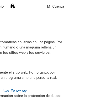
cio
Mi Cuenta
utomáticas abusivas en una página. Por
i un humano o una máquina rellena un
 los sitios web y los servicios.
nte el sitio web. Por lo tanto, por
 un programa sino una persona real.
:
https://www.wg-
ormación sobre la protección de datos: