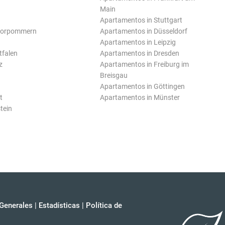
Main
Apartamentos in Stuttgart
Vorpommern
Apartamentos in Düsseldorf
Apartamentos in Leipzig
tfalen
Apartamentos in Dresden
z
Apartamentos in Freiburg im
Breisgau
Apartamentos in Göttingen
t
Apartamentos in Münster
tein
Generales
|
Estadísticas
|
Política de