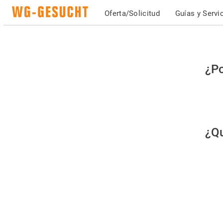
Oferta/Solicitud
Guías y Servi
Po
¿Po
fav
co
qu
¿Qu
es
hu