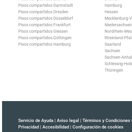
Pisos compartidos Darmstadt
Hamburg
Pisos compartidos Dresden
Hessen
Pisos compartidos Düsseldorf
Mecklenburg-
Pisos compartidos Frankfurt
Niedersachsen
Pisos compartidos Giessen
Nordrhein-Wes
Pisos compartidos Göttingen
Rheinland-Pfal
Pisos compartidos Hamburg
Saarland
Sachsen
Sachsen-Anhal
Schleswig-Hols
Thüringen
Servicio de Ayuda
|
Aviso legal
|
Términos y Condiciones 
Privacidad
|
Accesibilidad
|
Configuración de cookies