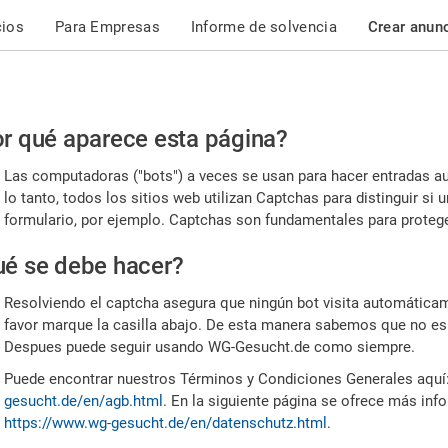
cios
Para Empresas
Informe de solvencia
Crear anun
r
r qué aparece esta página?
or,
Las computadoras ("bots") a veces se usan para hacer entradas a
nfirme
lo tanto, todos los sitios web utilizan Captchas para distinguir s
formulario, por ejemplo. Captchas son fundamentales para proteger
e
é se debe hacer?
mano
Resolviendo el captcha asegura que ningún bot visita automáticame
favor marque la casilla abajo. De esta manera sabemos que no es
Despues puede seguir usando WG-Gesucht.de como siempre.
Puede encontrar nuestros Términos y Condiciones Generales aquí
gesucht.de/en/agb.html
. En la siguiente página se ofrece más inf
https://www.wg-gesucht.de/en/datenschutz.html
.