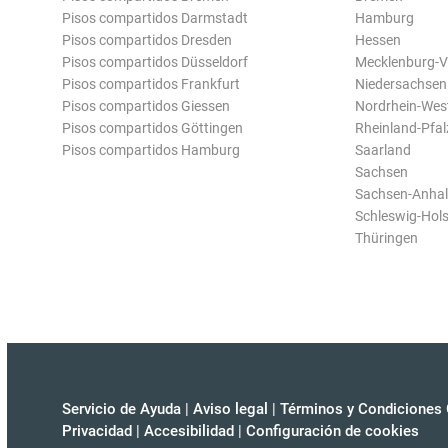
Pisos compartidos Darmstadt
Hamburg
Pisos compartidos Dresden
Hessen
Pisos compartidos Düsseldorf
Mecklenburg-
Pisos compartidos Frankfurt
Niedersachsen
Pisos compartidos Giessen
Nordrhein-Wes
Pisos compartidos Göttingen
Rheinland-Pfal
Pisos compartidos Hamburg
Saarland
Sachsen
Sachsen-Anhal
Schleswig-Hols
Thüringen
Servicio de Ayuda
|
Aviso legal
|
Términos y Condiciones 
Privacidad
|
Accesibilidad
|
Configuración de cookies