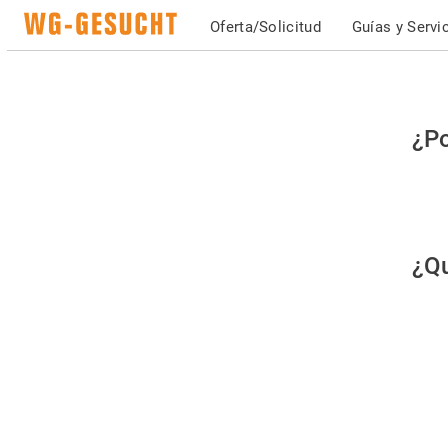
Oferta/Solicitud
Guías y Servi
Po
¿Po
fav
co
qu
¿Qu
es
hu