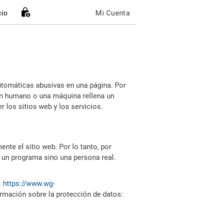
cio
Mi Cuenta
utomáticas abusivas en una página. Por
i un humano o una máquina rellena un
 los sitios web y los servicios.
nte el sitio web. Por lo tanto, por
 un programa sino una persona real.
:
https://www.wg-
ormación sobre la protección de datos: