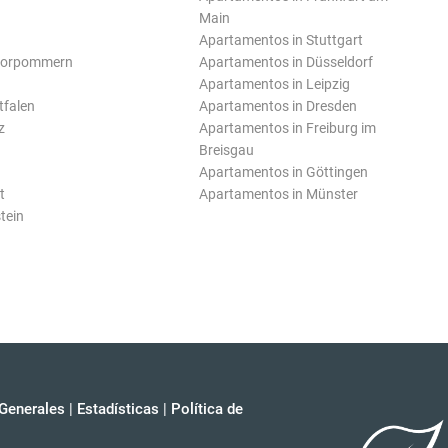
Main
Apartamentos in Stuttgart
Vorpommern
Apartamentos in Düsseldorf
Apartamentos in Leipzig
tfalen
Apartamentos in Dresden
z
Apartamentos in Freiburg im
Breisgau
Apartamentos in Göttingen
t
Apartamentos in Münster
tein
Generales
|
Estadísticas
|
Política de