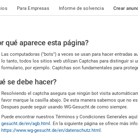
cios
Para Empresas
Informe de solvencia
Crear anun
r
r qué aparece esta página?
or,
Las computadoras ("bots") a veces se usan para hacer entradas a
nfirme
lo tanto, todos los sitios web utilizan Captchas para distinguir s
formulario, por ejemplo. Captchas son fundamentales para proteger
e
é se debe hacer?
mano
Resolviendo el captcha asegura que ningún bot visita automáticame
favor marque la casilla abajo. De esta manera sabemos que no es
Despues puede seguir usando WG-Gesucht.de como siempre.
Puede encontrar nuestros Términos y Condiciones Generales aquí
gesucht.de/en/agb.html
. En la siguiente página se ofrece más inf
https://www.wg-gesucht.de/en/datenschutz.html
.