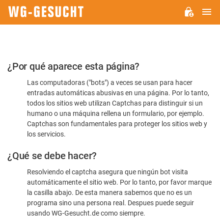
M
WG-
GESUCHT.DE
Por
¿Por qué aparece esta página?
favor,
Las computadoras ("bots") a veces se usan para hacer
confirme
entradas automáticas abusivas en una página. Por lo tanto,
que
todos los sitios web utilizan Captchas para distinguir si un
es
humano o una máquina rellena un formulario, por ejemplo.
Captchas son fundamentales para proteger los sitios web y
humano
los servicios.
¿Qué se debe hacer?
Resolviendo el captcha asegura que ningún bot visita
automáticamente el sitio web. Por lo tanto, por favor marque
la casilla abajo. De esta manera sabemos que no es un
programa sino una persona real. Despues puede seguir
usando WG-Gesucht.de como siempre.