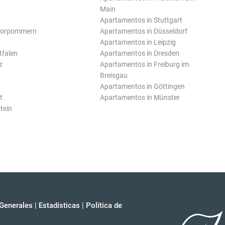
Main
Apartamentos in Stuttgart
Vorpommern
Apartamentos in Düsseldorf
Apartamentos in Leipzig
tfalen
Apartamentos in Dresden
z
Apartamentos in Freiburg im
Breisgau
Apartamentos in Göttingen
t
Apartamentos in Münster
tein
Generales
|
Estadísticas
|
Política de