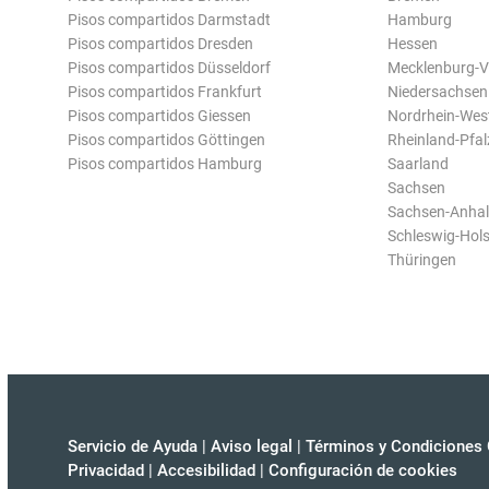
Pisos compartidos Darmstadt
Hamburg
Pisos compartidos Dresden
Hessen
Pisos compartidos Düsseldorf
Mecklenburg-
Pisos compartidos Frankfurt
Niedersachsen
Pisos compartidos Giessen
Nordrhein-Wes
Pisos compartidos Göttingen
Rheinland-Pfal
Pisos compartidos Hamburg
Saarland
Sachsen
Sachsen-Anhal
Schleswig-Hols
Thüringen
Servicio de Ayuda
|
Aviso legal
|
Términos y Condiciones 
Privacidad
|
Accesibilidad
|
Configuración de cookies