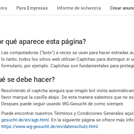
cios
Para Empresas
Informe de solvencia
Crear anun
r
r qué aparece esta página?
or,
Las computadoras ("bots") a veces se usan para hacer entradas a
nfirme
lo tanto, todos los sitios web utilizan Captchas para distinguir s
formulario, por ejemplo. Captchas son fundamentales para proteger
e
é se debe hacer?
mano
Resolviendo el captcha asegura que ningún bot visita automáticame
favor marque la casilla abajo. De esta manera sabemos que no es
Despues puede seguir usando WG-Gesucht.de como siempre.
Puede encontrar nuestros Términos y Condiciones Generales aquí
gesucht.de/en/agb.html
. En la siguiente página se ofrece más inf
https://www.wg-gesucht.de/en/datenschutz.html
.