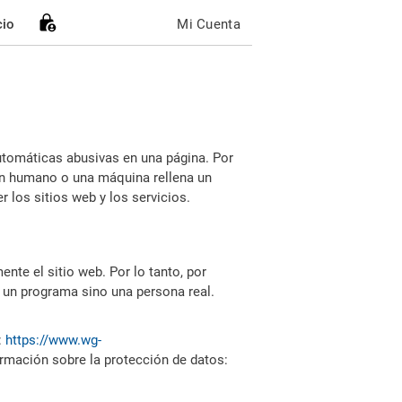
cio
Mi Cuenta
utomáticas abusivas en una página. Por
i un humano o una máquina rellena un
 los sitios web y los servicios.
nte el sitio web. Por lo tanto, por
 un programa sino una persona real.
:
https://www.wg-
ormación sobre la protección de datos: