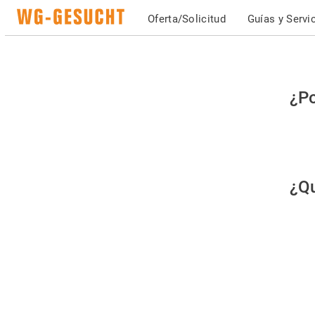
Oferta/Solicitud
Guías y Servi
Po
¿Po
fav
co
qu
¿Qu
es
hu