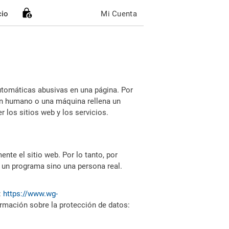
cio
Mi Cuenta
utomáticas abusivas en una página. Por
i un humano o una máquina rellena un
 los sitios web y los servicios.
nte el sitio web. Por lo tanto, por
 un programa sino una persona real.
:
https://www.wg-
ormación sobre la protección de datos: