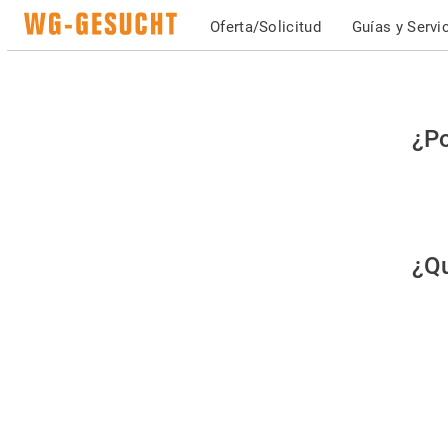
Oferta/Solicitud
Guías y Servi
Po
¿Po
fav
co
qu
¿Qu
es
hu