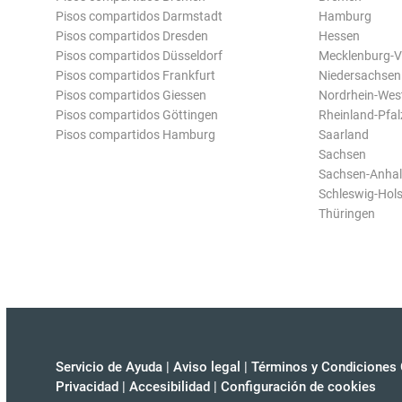
Pisos compartidos Darmstadt
Hamburg
Pisos compartidos Dresden
Hessen
Pisos compartidos Düsseldorf
Mecklenburg-
Pisos compartidos Frankfurt
Niedersachsen
Pisos compartidos Giessen
Nordrhein-Wes
Pisos compartidos Göttingen
Rheinland-Pfal
Pisos compartidos Hamburg
Saarland
Sachsen
Sachsen-Anhal
Schleswig-Hols
Thüringen
Servicio de Ayuda
|
Aviso legal
|
Términos y Condiciones 
Privacidad
|
Accesibilidad
|
Configuración de cookies