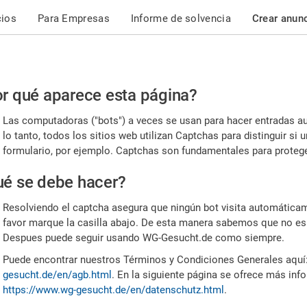
cios
Para Empresas
Informe de solvencia
Crear anun
r
r qué aparece esta página?
or,
Las computadoras ("bots") a veces se usan para hacer entradas a
nfirme
lo tanto, todos los sitios web utilizan Captchas para distinguir s
formulario, por ejemplo. Captchas son fundamentales para proteger
e
é se debe hacer?
mano
Resolviendo el captcha asegura que ningún bot visita automáticame
favor marque la casilla abajo. De esta manera sabemos que no es
Despues puede seguir usando WG-Gesucht.de como siempre.
Puede encontrar nuestros Términos y Condiciones Generales aquí
gesucht.de/en/agb.html
. En la siguiente página se ofrece más inf
https://www.wg-gesucht.de/en/datenschutz.html
.