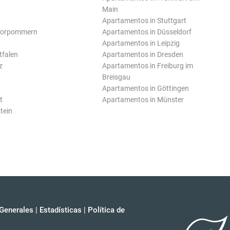
Main
Apartamentos in Stuttgart
Vorpommern
Apartamentos in Düsseldorf
Apartamentos in Leipzig
tfalen
Apartamentos in Dresden
z
Apartamentos in Freiburg im
Breisgau
Apartamentos in Göttingen
t
Apartamentos in Münster
tein
Generales
|
Estadísticas
|
Política de