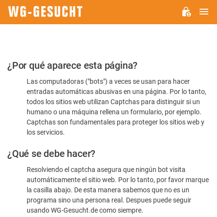
M
WG-
GESUCHT.DE
Por
¿Por qué aparece esta página?
favor,
Las computadoras ("bots") a veces se usan para hacer
confirme
entradas automáticas abusivas en una página. Por lo tanto,
que
todos los sitios web utilizan Captchas para distinguir si un
es
humano o una máquina rellena un formulario, por ejemplo.
Captchas son fundamentales para proteger los sitios web y
humano
los servicios.
¿Qué se debe hacer?
Resolviendo el captcha asegura que ningún bot visita
automáticamente el sitio web. Por lo tanto, por favor marque
la casilla abajo. De esta manera sabemos que no es un
programa sino una persona real. Despues puede seguir
usando WG-Gesucht.de como siempre.