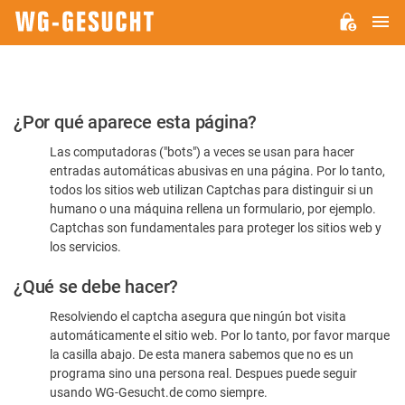
M
WG-
GESUCHT.DE
Por
¿Por qué aparece esta página?
favor,
Las computadoras ("bots") a veces se usan para hacer
confirme
entradas automáticas abusivas en una página. Por lo tanto,
que
todos los sitios web utilizan Captchas para distinguir si un
es
humano o una máquina rellena un formulario, por ejemplo.
Captchas son fundamentales para proteger los sitios web y
humano
los servicios.
¿Qué se debe hacer?
Resolviendo el captcha asegura que ningún bot visita
automáticamente el sitio web. Por lo tanto, por favor marque
la casilla abajo. De esta manera sabemos que no es un
programa sino una persona real. Despues puede seguir
usando WG-Gesucht.de como siempre.