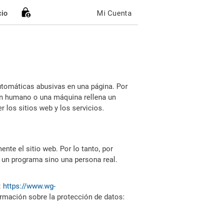
cio
Mi Cuenta
utomáticas abusivas en una página. Por
i un humano o una máquina rellena un
 los sitios web y los servicios.
nte el sitio web. Por lo tanto, por
 un programa sino una persona real.
:
https://www.wg-
ormación sobre la protección de datos: