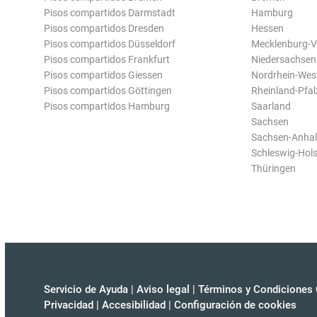
Pisos compartidos Darmstadt
Hamburg
Pisos compartidos Dresden
Hessen
Pisos compartidos Düsseldorf
Mecklenburg-
Pisos compartidos Frankfurt
Niedersachsen
Pisos compartidos Giessen
Nordrhein-Wes
Pisos compartidos Göttingen
Rheinland-Pfal
Pisos compartidos Hamburg
Saarland
Sachsen
Sachsen-Anhal
Schleswig-Hols
Thüringen
Servicio de Ayuda
|
Aviso legal
|
Términos y Condiciones 
Privacidad
|
Accesibilidad
|
Configuración de cookies