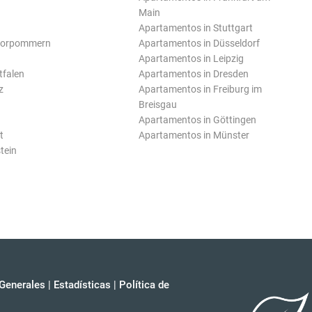
Main
Apartamentos in Stuttgart
Vorpommern
Apartamentos in Düsseldorf
Apartamentos in Leipzig
tfalen
Apartamentos in Dresden
z
Apartamentos in Freiburg im
Breisgau
Apartamentos in Göttingen
t
Apartamentos in Münster
tein
Generales
|
Estadísticas
|
Política de