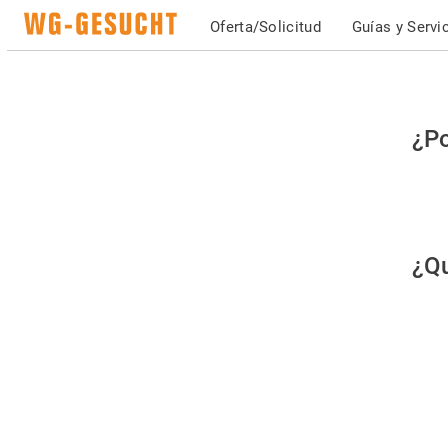
Oferta/Solicitud
Guías y Servi
Po
¿Po
fav
co
qu
¿Qu
es
hu