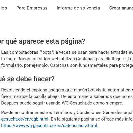
cios
Para Empresas
Informe de solvencia
Crear anun
r
r qué aparece esta página?
or,
Las computadoras ("bots") a veces se usan para hacer entradas a
nfirme
lo tanto, todos los sitios web utilizan Captchas para distinguir s
formulario, por ejemplo. Captchas son fundamentales para proteger
e
é se debe hacer?
mano
Resolviendo el captcha asegura que ningún bot visita automáticame
favor marque la casilla abajo. De esta manera sabemos que no es
Despues puede seguir usando WG-Gesucht.de como siempre.
Puede encontrar nuestros Términos y Condiciones Generales aquí
gesucht.de/en/agb.html
. En la siguiente página se ofrece más inf
https://www.wg-gesucht.de/en/datenschutz.html
.