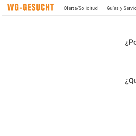
Oferta/Solicitud
Guías y Servi
Po
¿Po
fav
co
qu
¿Qu
es
hu