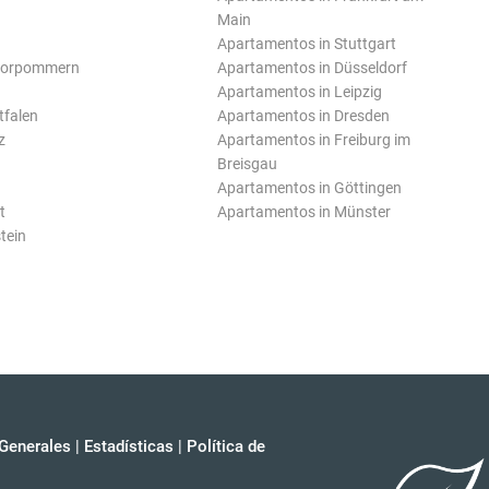
Main
Apartamentos in Stuttgart
Vorpommern
Apartamentos in Düsseldorf
Apartamentos in Leipzig
tfalen
Apartamentos in Dresden
z
Apartamentos in Freiburg im
Breisgau
Apartamentos in Göttingen
t
Apartamentos in Münster
tein
Generales
|
Estadísticas
|
Política de