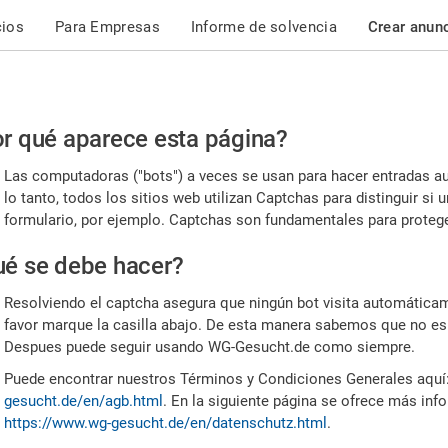
cios
Para Empresas
Informe de solvencia
Crear anun
r
r qué aparece esta página?
or,
Las computadoras ("bots") a veces se usan para hacer entradas a
nfirme
lo tanto, todos los sitios web utilizan Captchas para distinguir s
formulario, por ejemplo. Captchas son fundamentales para proteger
e
é se debe hacer?
mano
Resolviendo el captcha asegura que ningún bot visita automáticame
favor marque la casilla abajo. De esta manera sabemos que no es
Despues puede seguir usando WG-Gesucht.de como siempre.
Puede encontrar nuestros Términos y Condiciones Generales aquí
gesucht.de/en/agb.html
. En la siguiente página se ofrece más inf
https://www.wg-gesucht.de/en/datenschutz.html
.