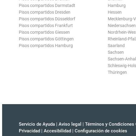
Pisos compartidos Darmstadt
Hamburg
Pisos compartidos Dresden
Hessen
Pisos compartidos Düsseldorf
Mecklenburg-
Pisos compartidos Frankfurt
Niedersachsen
Pisos compartidos Giessen
Nordrhein-Wes
Pisos compartidos Göttingen
Rheinland-Pfal
Pisos compartidos Hamburg
Saarland
Sachsen
Sachsen-Anhal
Schleswig-Hols
Thüringen
Servicio de Ayuda
|
Aviso legal
|
Términos y Condiciones 
Privacidad
|
Accesibilidad
|
Configuración de cookies