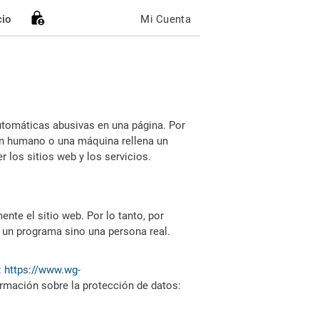
cio
Mi Cuenta
utomáticas abusivas en una página. Por
i un humano o una máquina rellena un
 los sitios web y los servicios.
nte el sitio web. Por lo tanto, por
 un programa sino una persona real.
:
https://www.wg-
ormación sobre la protección de datos: