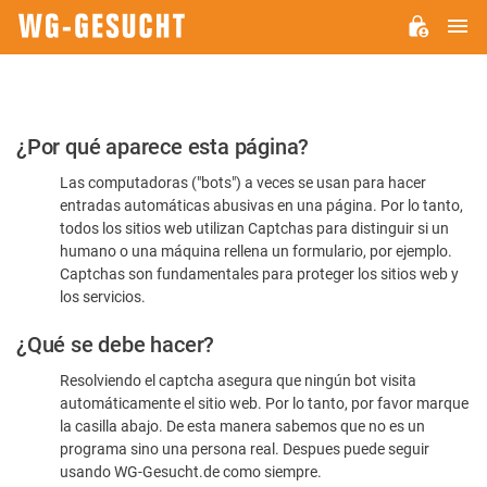
M
WG-
GESUCHT.DE
Por
¿Por qué aparece esta página?
favor,
Las computadoras ("bots") a veces se usan para hacer
confirme
entradas automáticas abusivas en una página. Por lo tanto,
que
todos los sitios web utilizan Captchas para distinguir si un
es
humano o una máquina rellena un formulario, por ejemplo.
Captchas son fundamentales para proteger los sitios web y
humano
los servicios.
¿Qué se debe hacer?
Resolviendo el captcha asegura que ningún bot visita
automáticamente el sitio web. Por lo tanto, por favor marque
la casilla abajo. De esta manera sabemos que no es un
programa sino una persona real. Despues puede seguir
usando WG-Gesucht.de como siempre.