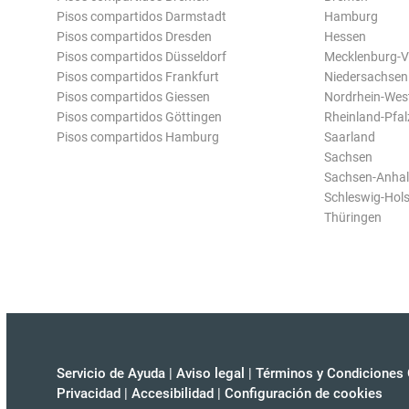
Pisos compartidos Darmstadt
Hamburg
Pisos compartidos Dresden
Hessen
Pisos compartidos Düsseldorf
Mecklenburg-
Pisos compartidos Frankfurt
Niedersachsen
Pisos compartidos Giessen
Nordrhein-Wes
Pisos compartidos Göttingen
Rheinland-Pfal
Pisos compartidos Hamburg
Saarland
Sachsen
Sachsen-Anhal
Schleswig-Hols
Thüringen
Servicio de Ayuda
|
Aviso legal
|
Términos y Condiciones 
Privacidad
|
Accesibilidad
|
Configuración de cookies