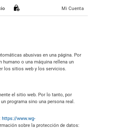
cio
Mi Cuenta
utomáticas abusivas en una página. Por
i un humano o una máquina rellena un
 los sitios web y los servicios.
nte el sitio web. Por lo tanto, por
 un programa sino una persona real.
:
https://www.wg-
ormación sobre la protección de datos: