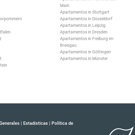
Main
Apartamentos in Stuttgart
Vorpommern
Apartamentos in Düsseldorf
Apartamentos in Leipzig
tfalen
Apartamentos in Dresden
z
Apartamentos in Freiburg im
Breisgau
Apartamentos in Göttingen
t
Apartamentos in Münster
tein
Generales
|
Estadísticas
|
Política de