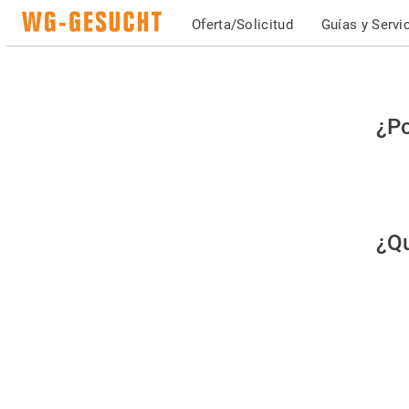
Oferta/Solicitud
Guías y Servi
Po
¿Po
fav
co
qu
¿Qu
es
hu