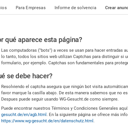
cios
Para Empresas
Informe de solvencia
Crear anun
r
r qué aparece esta página?
or,
Las computadoras ("bots") a veces se usan para hacer entradas a
nfirme
lo tanto, todos los sitios web utilizan Captchas para distinguir s
formulario, por ejemplo. Captchas son fundamentales para proteger
e
é se debe hacer?
mano
Resolviendo el captcha asegura que ningún bot visita automáticame
favor marque la casilla abajo. De esta manera sabemos que no es
Despues puede seguir usando WG-Gesucht.de como siempre.
Puede encontrar nuestros Términos y Condiciones Generales aquí
gesucht.de/en/agb.html
. En la siguiente página se ofrece más inf
https://www.wg-gesucht.de/en/datenschutz.html
.