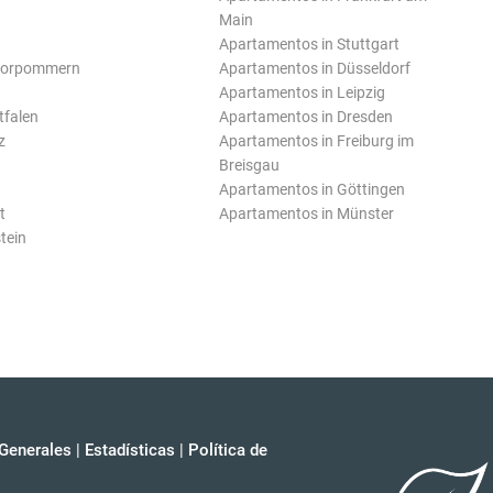
Main
Apartamentos in Stuttgart
Vorpommern
Apartamentos in Düsseldorf
Apartamentos in Leipzig
tfalen
Apartamentos in Dresden
z
Apartamentos in Freiburg im
Breisgau
Apartamentos in Göttingen
t
Apartamentos in Münster
tein
Generales
|
Estadísticas
|
Política de