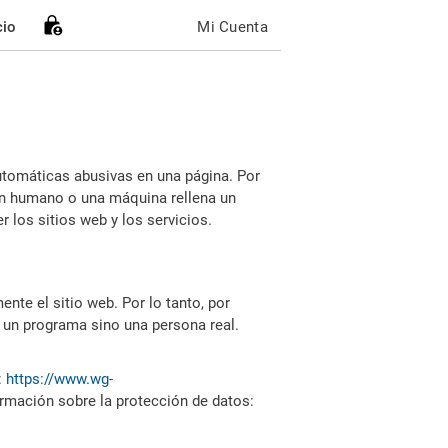
cio
Mi Cuenta
utomáticas abusivas en una página. Por
i un humano o una máquina rellena un
 los sitios web y los servicios.
nte el sitio web. Por lo tanto, por
 un programa sino una persona real.
:
https://www.wg-
ormación sobre la protección de datos: