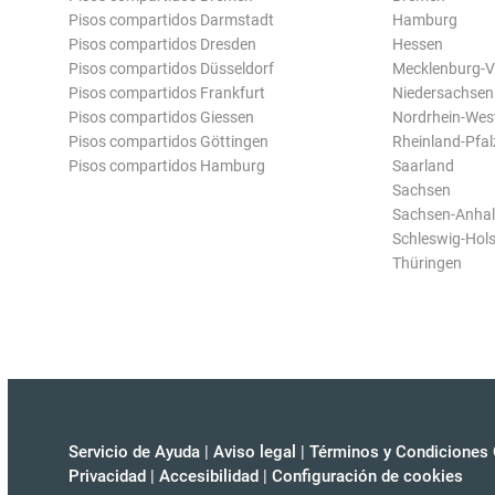
Pisos compartidos Darmstadt
Hamburg
Pisos compartidos Dresden
Hessen
Pisos compartidos Düsseldorf
Mecklenburg-
Pisos compartidos Frankfurt
Niedersachsen
Pisos compartidos Giessen
Nordrhein-Wes
Pisos compartidos Göttingen
Rheinland-Pfal
Pisos compartidos Hamburg
Saarland
Sachsen
Sachsen-Anhal
Schleswig-Hols
Thüringen
Servicio de Ayuda
|
Aviso legal
|
Términos y Condiciones 
Privacidad
|
Accesibilidad
|
Configuración de cookies