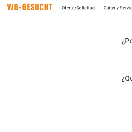
Oferta/Solicitud
Guías y Servi
Po
¿Po
fav
co
qu
¿Qu
es
hu