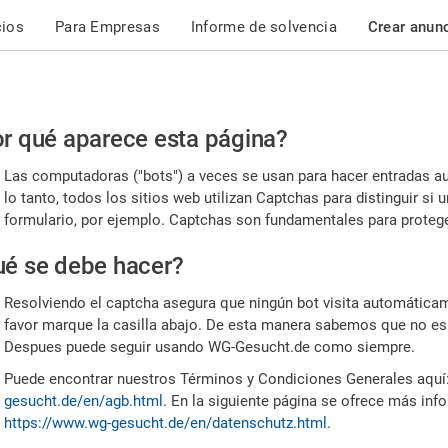
cios
Para Empresas
Informe de solvencia
Crear anun
r
r qué aparece esta página?
or,
Las computadoras ("bots") a veces se usan para hacer entradas a
nfirme
lo tanto, todos los sitios web utilizan Captchas para distinguir s
formulario, por ejemplo. Captchas son fundamentales para proteger
e
é se debe hacer?
mano
Resolviendo el captcha asegura que ningún bot visita automáticame
favor marque la casilla abajo. De esta manera sabemos que no es
Despues puede seguir usando WG-Gesucht.de como siempre.
Puede encontrar nuestros Términos y Condiciones Generales aquí
gesucht.de/en/agb.html
. En la siguiente página se ofrece más inf
https://www.wg-gesucht.de/en/datenschutz.html
.