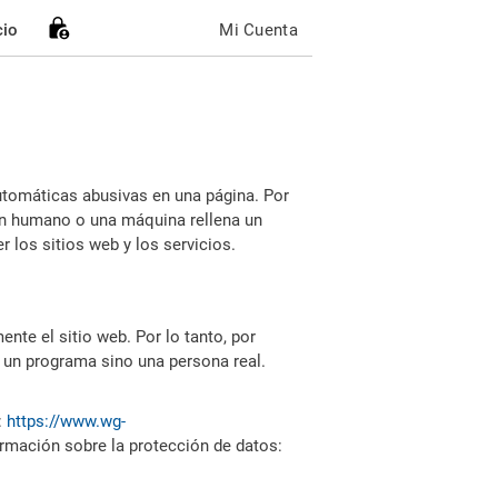
cio
Mi Cuenta
utomáticas abusivas en una página. Por
i un humano o una máquina rellena un
 los sitios web y los servicios.
nte el sitio web. Por lo tanto, por
 un programa sino una persona real.
:
https://www.wg-
ormación sobre la protección de datos: