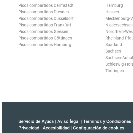
Pisos compartidos Darmstadt
Hamburg
Pisos compartidos Dresden
Hessen
Pisos compartidos Düsseldorf
Mecklenburg-
Pisos compartidos Frankfurt
Niedersachsen
Pisos compartidos Giessen
Nordrhein-Wes
Pisos compartidos Göttingen
Rheinland-Pfal
Pisos compartidos Hamburg
Saarland
Sachsen
Sachsen-Anhal
Schleswig-Hols
Thüringen
Servicio de Ayuda
|
Aviso legal
|
Términos y Condiciones 
Privacidad
|
Accesibilidad
|
Configuración de cookies