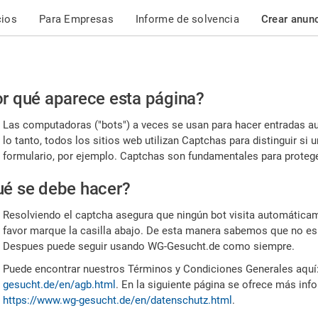
cios
Para Empresas
Informe de solvencia
Crear anun
r
r qué aparece esta página?
or,
Las computadoras ("bots") a veces se usan para hacer entradas a
nfirme
lo tanto, todos los sitios web utilizan Captchas para distinguir s
formulario, por ejemplo. Captchas son fundamentales para proteger
e
é se debe hacer?
mano
Resolviendo el captcha asegura que ningún bot visita automáticame
favor marque la casilla abajo. De esta manera sabemos que no es
Despues puede seguir usando WG-Gesucht.de como siempre.
Puede encontrar nuestros Términos y Condiciones Generales aquí
gesucht.de/en/agb.html
. En la siguiente página se ofrece más inf
https://www.wg-gesucht.de/en/datenschutz.html
.