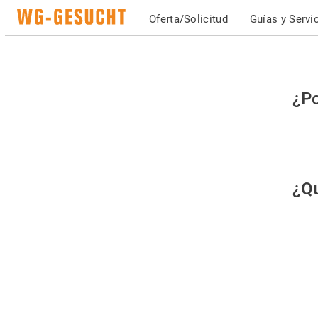
Oferta/Solicitud
Guías y Servi
Po
¿Po
fav
co
qu
¿Qu
es
hu