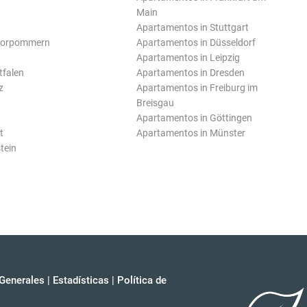
Main
Apartamentos in Stuttgart
Vorpommern
Apartamentos in Düsseldorf
Apartamentos in Leipzig
tfalen
Apartamentos in Dresden
z
Apartamentos in Freiburg im
Breisgau
Apartamentos in Göttingen
t
Apartamentos in Münster
tein
Generales
|
Estadísticas
|
Política de