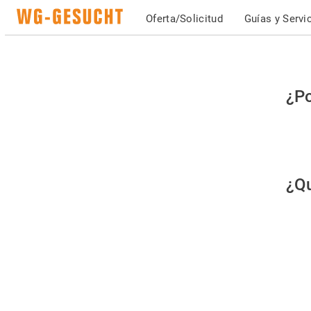
Oferta/Solicitud
Guías y Servi
Po
¿Po
fav
co
qu
¿Qu
es
hu