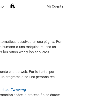
cio
Mi Cuenta
utomáticas abusivas en una página. Por
i un humano o una máquina rellena un
 los sitios web y los servicios.
nte el sitio web. Por lo tanto, por
 un programa sino una persona real.
:
https://www.wg-
ormación sobre la protección de datos: