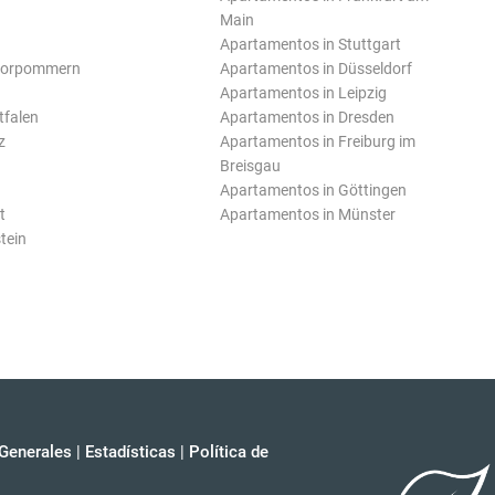
Main
Apartamentos in Stuttgart
Vorpommern
Apartamentos in Düsseldorf
Apartamentos in Leipzig
tfalen
Apartamentos in Dresden
z
Apartamentos in Freiburg im
Breisgau
Apartamentos in Göttingen
t
Apartamentos in Münster
tein
Generales
|
Estadísticas
|
Política de