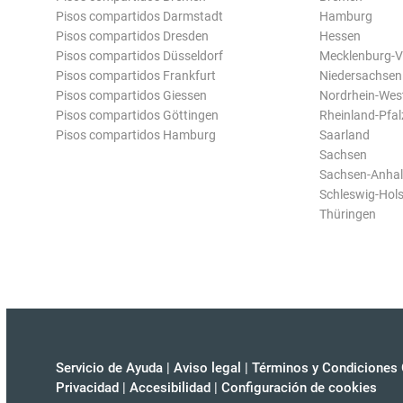
Pisos compartidos Darmstadt
Hamburg
Pisos compartidos Dresden
Hessen
Pisos compartidos Düsseldorf
Mecklenburg-
Pisos compartidos Frankfurt
Niedersachsen
Pisos compartidos Giessen
Nordrhein-Wes
Pisos compartidos Göttingen
Rheinland-Pfal
Pisos compartidos Hamburg
Saarland
Sachsen
Sachsen-Anhal
Schleswig-Hols
Thüringen
Servicio de Ayuda
|
Aviso legal
|
Términos y Condiciones 
Privacidad
|
Accesibilidad
|
Configuración de cookies