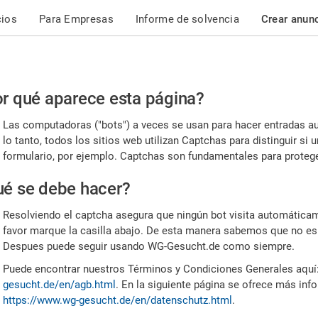
cios
Para Empresas
Informe de solvencia
Crear anun
r
r qué aparece esta página?
or,
Las computadoras ("bots") a veces se usan para hacer entradas a
nfirme
lo tanto, todos los sitios web utilizan Captchas para distinguir s
formulario, por ejemplo. Captchas son fundamentales para proteger
e
é se debe hacer?
mano
Resolviendo el captcha asegura que ningún bot visita automáticame
favor marque la casilla abajo. De esta manera sabemos que no es
Despues puede seguir usando WG-Gesucht.de como siempre.
Puede encontrar nuestros Términos y Condiciones Generales aquí
gesucht.de/en/agb.html
. En la siguiente página se ofrece más inf
https://www.wg-gesucht.de/en/datenschutz.html
.