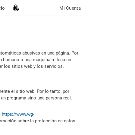
cio
Mi Cuenta
utomáticas abusivas en una página. Por
i un humano o una máquina rellena un
 los sitios web y los servicios.
nte el sitio web. Por lo tanto, por
 un programa sino una persona real.
:
https://www.wg-
ormación sobre la protección de datos: