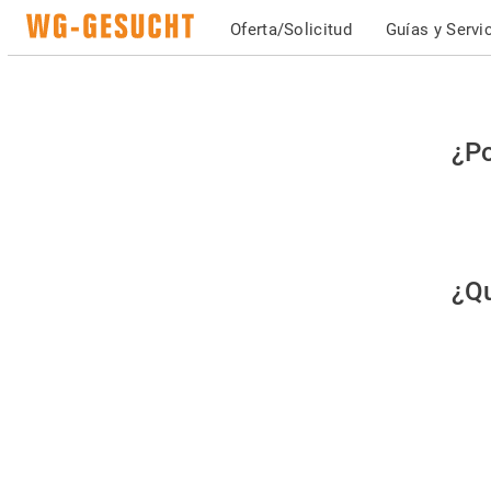
Oferta/Solicitud
Guías y Servi
Po
¿Po
fav
co
qu
¿Qu
es
hu