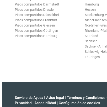
Pisos compartidos Darmstadt
Hamburg
Pisos compartidos Dresden
Hessen
Pisos compartidos Düsseldorf
Mecklenburg-
Pisos compartidos Frankfurt
Niedersachsen
Pisos compartidos Giessen
Nordrhein-Wes
Pisos compartidos Göttingen
Rheinland-Pfal
Pisos compartidos Hamburg
Saarland
Sachsen
Sachsen-Anhal
Schleswig-Hols
Thüringen
Servicio de Ayuda
|
Aviso legal
|
Términos y Condiciones 
Privacidad
|
Accesibilidad
|
Configuración de cookies