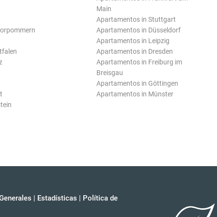
Main
Apartamentos in Stuttgart
Vorpommern
Apartamentos in Düsseldorf
Apartamentos in Leipzig
tfalen
Apartamentos in Dresden
z
Apartamentos in Freiburg im
Breisgau
Apartamentos in Göttingen
t
Apartamentos in Münster
tein
Generales
|
Estadísticas
|
Política de