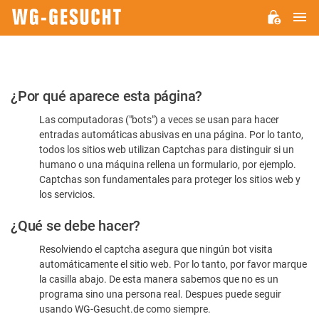
M
WG-
GESUCHT.DE
Por
¿Por qué aparece esta página?
favor,
Las computadoras ("bots") a veces se usan para hacer
confirme
entradas automáticas abusivas en una página. Por lo tanto,
que
todos los sitios web utilizan Captchas para distinguir si un
es
humano o una máquina rellena un formulario, por ejemplo.
Captchas son fundamentales para proteger los sitios web y
humano
los servicios.
¿Qué se debe hacer?
Resolviendo el captcha asegura que ningún bot visita
automáticamente el sitio web. Por lo tanto, por favor marque
la casilla abajo. De esta manera sabemos que no es un
programa sino una persona real. Despues puede seguir
usando WG-Gesucht.de como siempre.