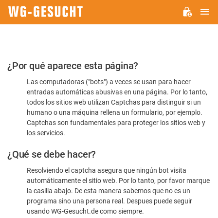
M
WG-
GESUCHT.DE
Por
¿Por qué aparece esta página?
favor,
Las computadoras ("bots") a veces se usan para hacer
confirme
entradas automáticas abusivas en una página. Por lo tanto,
que
todos los sitios web utilizan Captchas para distinguir si un
es
humano o una máquina rellena un formulario, por ejemplo.
Captchas son fundamentales para proteger los sitios web y
humano
los servicios.
¿Qué se debe hacer?
Resolviendo el captcha asegura que ningún bot visita
automáticamente el sitio web. Por lo tanto, por favor marque
la casilla abajo. De esta manera sabemos que no es un
programa sino una persona real. Despues puede seguir
usando WG-Gesucht.de como siempre.