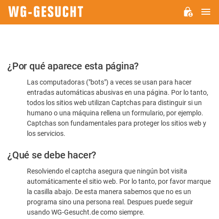
M
WG-
GESUCHT.DE
Por
¿Por qué aparece esta página?
favor,
Las computadoras ("bots") a veces se usan para hacer
confirme
entradas automáticas abusivas en una página. Por lo tanto,
que
todos los sitios web utilizan Captchas para distinguir si un
es
humano o una máquina rellena un formulario, por ejemplo.
Captchas son fundamentales para proteger los sitios web y
humano
los servicios.
¿Qué se debe hacer?
Resolviendo el captcha asegura que ningún bot visita
automáticamente el sitio web. Por lo tanto, por favor marque
la casilla abajo. De esta manera sabemos que no es un
programa sino una persona real. Despues puede seguir
usando WG-Gesucht.de como siempre.