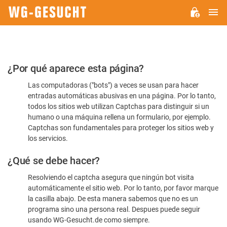
M
WG-
GESUCHT.DE
Por
¿Por qué aparece esta página?
favor,
Las computadoras ("bots") a veces se usan para hacer
confirme
entradas automáticas abusivas en una página. Por lo tanto,
que
todos los sitios web utilizan Captchas para distinguir si un
es
humano o una máquina rellena un formulario, por ejemplo.
Captchas son fundamentales para proteger los sitios web y
humano
los servicios.
¿Qué se debe hacer?
Resolviendo el captcha asegura que ningún bot visita
automáticamente el sitio web. Por lo tanto, por favor marque
la casilla abajo. De esta manera sabemos que no es un
programa sino una persona real. Despues puede seguir
usando WG-Gesucht.de como siempre.