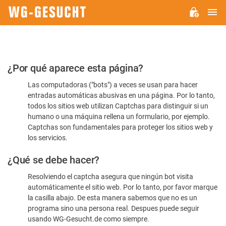
M
WG-
GESUCHT.DE
Por
¿Por qué aparece esta página?
favor,
Las computadoras ("bots") a veces se usan para hacer
confirme
entradas automáticas abusivas en una página. Por lo tanto,
que
todos los sitios web utilizan Captchas para distinguir si un
es
humano o una máquina rellena un formulario, por ejemplo.
Captchas son fundamentales para proteger los sitios web y
humano
los servicios.
¿Qué se debe hacer?
Resolviendo el captcha asegura que ningún bot visita
automáticamente el sitio web. Por lo tanto, por favor marque
la casilla abajo. De esta manera sabemos que no es un
programa sino una persona real. Despues puede seguir
usando WG-Gesucht.de como siempre.