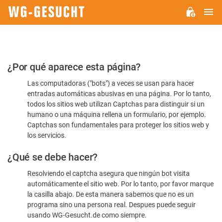
M
WG-
GESUCHT.DE
Por
¿Por qué aparece esta página?
favor,
Las computadoras ("bots") a veces se usan para hacer
confirme
entradas automáticas abusivas en una página. Por lo tanto,
que
todos los sitios web utilizan Captchas para distinguir si un
es
humano o una máquina rellena un formulario, por ejemplo.
Captchas son fundamentales para proteger los sitios web y
humano
los servicios.
¿Qué se debe hacer?
Resolviendo el captcha asegura que ningún bot visita
automáticamente el sitio web. Por lo tanto, por favor marque
la casilla abajo. De esta manera sabemos que no es un
programa sino una persona real. Despues puede seguir
usando WG-Gesucht.de como siempre.